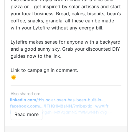
pizza or… get inspired by solar artisans and start
your local business. Bread, cakes, biscuits, bean’s
coffee, snacks, granola, all these can be made
with your Lytefire without any energy bill.
Lytefire makes sense for anyone with a backyard
and a good sunny sky. Grab your discounted DIY
guides now to the link.
Link to campaign in comment.
🌞
Also shared on:
linkedin.com
/
this-solar-oven-has-been-built-in-
www.
https://
posts/
mexico-ugcPost-7489736825079566336-TcQw
facebook.com
/
1FHQ1M8aNN/
?mibextid=wwXIfr
www.
https://
p/
share/
instagram.com
/
?igsh=MXVqdmN5YWMwNHYxYg==
Read more
www.
https://
Dbi9_h1nKZ8/
p/