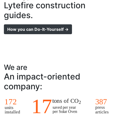
Lytefire construction
guides.
How you can Do-It-Yourself →
We are
An impact-oriented
company:
17
387
tons of CO
172
  
2
press
units
saved per year
per Solar Oven
articles
installed