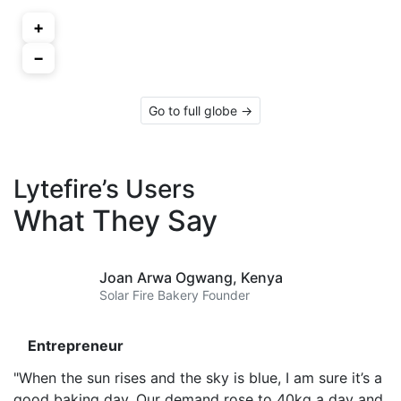
+
−
Go to full globe →
Lytefire’s Users
What They Say
Joan Arwa Ogwang,
Kenya
Solar Fire Bakery Founder
Entrepreneur
"When the sun rises and the sky is blue, I am sure it’s a
good baking day. Our demand rose to 40kg a day and