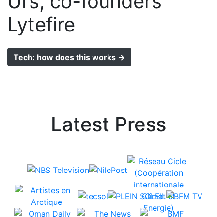
Urs, co-founders
Lytefire
Tech: how does this works →
Latest Press