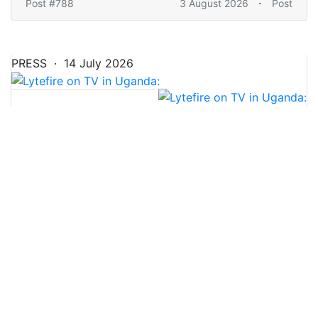
·
Post #788
3 August 2026
Post
PRESS · 14 July 2026
NBS Television
Lytefire on TV in Uganda: